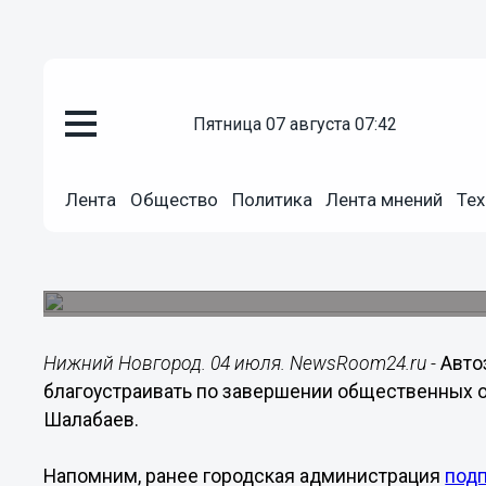
пятница 07 августа 07:42
Городовой
04.07.2023
17:23
Лента
Общество
Политика
Лента мнений
Тех
Благоустройство Автозаводско
общественных обсуждений
Они состоятся 6 июля в ДК ГАЗ.
Нижний Новгород. 04 июля. NewsRoom24.ru -
Авто
благоустраивать по завершении общественных 
Шалабаев.
Напомним, ранее городская администрация
под