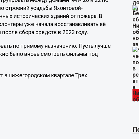
струировать между домами №№ 20 и 22 по
ло строений усадьбы Яхонтовой-
нных исторических зданий от пожара. В
олонтеры уже начала восстанавливать её
 после сбора средств в 2023 году.
овать по прямому назначению. Пусть лучше
ожно было вновь смотреть фильмы под
т в нижегородском квартале Трех
П