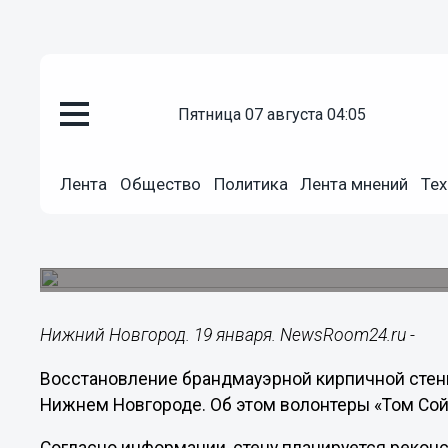
пятница 07 августа 04:05
Городовой
19.01.2023
15:44
Лента
Общество
Политика
Лента мнений
Тех
Реконструкция брандмауэрной 
нижегородском квартале Трех
Её восстановят в усадьбе Яхонтовой-Константи
Нижний Новгород. 19 января. NewsRoom24.ru -
Восстановление брандмауэрной кирпичной стены
Нижнем Новгороде. Об этом волонтеры «Том Сой