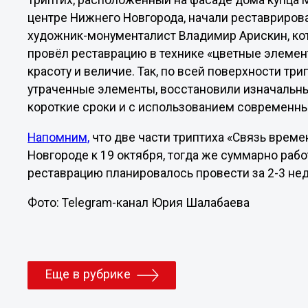
Триптих, расположенный на фасаде дома купца
центре Нижнего Новгорода, начали реставрироват
художник-монументалист Владимир Арискин, кото
провёл реставрацию в технике «цветные элеме
красоту и величие. Так, по всей поверхности тр
утраченные элементы, восстановили изначальный
короткие сроки и с использованием современны
Напомним,
что две части триптиха «Связь врем
Новгороде к 19 октября, тогда же суммарно раб
реставрацию планировалось провести за 2-3 неде
Фото: Telegram-канал Юрия Шалабаева
Еще в рубрике