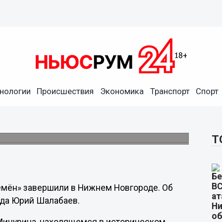
нологии
Происшествия
Экономика
Транспорт
Спорт
времён» завершили в
Т
емён» завершили в Нижнем Новгороде. Об
ода Юрий Шалабаев.