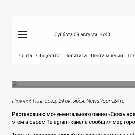
суббота 08 августа 16:43
Городовой
29.10.2022
13:03
Лента
Общество
Политика
Лента мнений
Тех
Реставрацию триптиха «Связь 
Нижнем Новгороде
Работу удалось закончить раньше срока.
Нижний Новгород. 29 октября. NewsRoom24.ru -
Реставрацию монументального панно «Связь вр
этом в своем Telegram-канале сообщил мэр гор