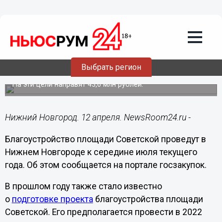
Городовой
12.04.2022
12:39
Благоустройство площади Советской в
Выбрать регион
Нижнем Новгороде завершится в июле
На эти цели направят 43,6 млн рублей.
Нижний Новгород. 12 апреля. NewsRoom24.ru -
Благоустройство площади Советской проведут в
Нижнем Новгороде к середине июля текущего
года. Об этом сообщается на портале госзакупок.
В прошлом году также стало известно
о
подготовке проекта
благоустройства площади
Советской. Его предполагается провести в 2022