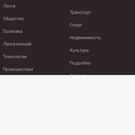
Лента
Транспорт
Общество
Спорт
Политика
Недвижимость
Лента мнений
Культура
Технологии
Подробно
Происшествия
Здоровье
Экономика
ПОДПИСКА
Подпишись на рассылку NEWSROOM24
и будь
в курсе новостей в своём городе: