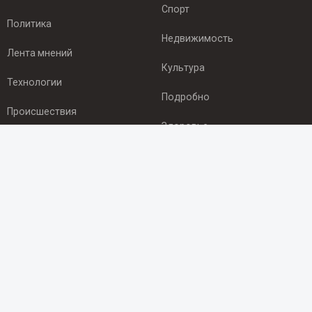
Спорт
Политика
Недвижимость
Лента мнений
Культура
Технологии
Подробно
Происшествия
Здоровье
Экономика
ПОДПИСКА
Подпишись на рассылку NEWSROOM24
и будь
в курсе новостей в своём городе:
Подписаться