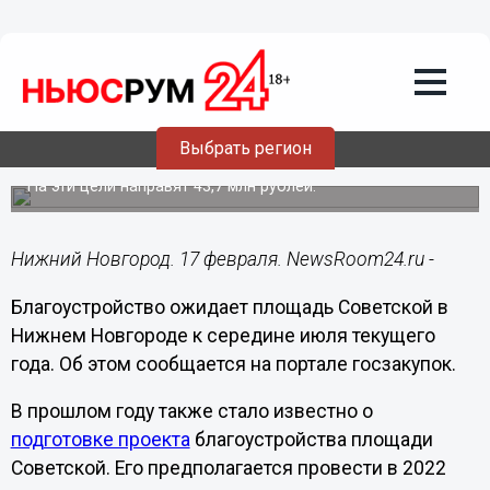
Городовой
17.02.2022
12:58
Площадь Советскую в Нижнем
Выбрать регион
Новгороде благоустроят в 2022 году
На эти цели направят 43,7 млн рублей.
Нижний Новгород. 17 февраля. NewsRoom24.ru -
Благоустройство ожидает площадь Советской в
Нижнем Новгороде к середине июля текущего
года. Об этом сообщается на портале госзакупок.
В прошлом году также стало известно о
подготовке проекта
благоустройства площади
Советской. Его предполагается провести в 2022