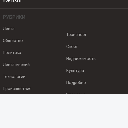
Контакты
РУБРИКИ
Лента
Транспорт
Общество
Спорт
Политика
Недвижимость
Лента мнений
Культура
Технологии
Подробно
Происшествия
Здоровье
Экономика
ПОДПИСКА
Подпишись на рассылку NEWSROOM24
и будь
в курсе новостей в своём городе: