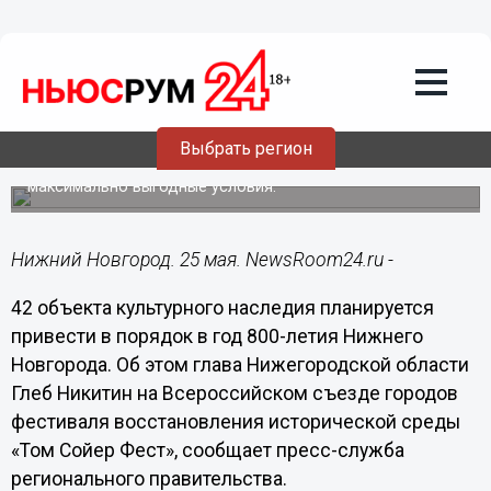
Городовой
25.05.2021
15:28
Нижний Новгород ждет реставрация
42 ОКН в год 800-летия
Выбрать регион
Власти обещают создать для их собственников
максимально выгодные условия.
Нижний Новгород. 25 мая. NewsRoom24.ru -
42 объекта культурного наследия планируется
привести в порядок в год 800-летия Нижнего
Новгорода. Об этом глава Нижегородской области
Глеб Никитин на Всероссийском съезде городов
фестиваля восстановления исторической среды
«Том Сойер Фест», сообщает пресс-служба
регионального правительства.