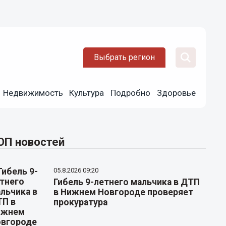
Выбрать регион
Недвижимость
Культура
Подробно
Здоровье
ОП новостей
05.8.2026 09:20
Гибель 9-летнего мальчика в ДТП
в Нижнем Новгороде проверяет
прокуратура