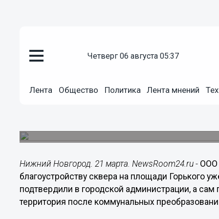
четверг 06 августа 05:37
Городовой
21.03.2021
21:07
Лента
Общество
Политика
Лента мнений
Тех
Площадь Горького осветят и оз
за 75 млн рублей
Работы начнутся уже в конце марта.
Нижний Новгород. 21 марта. NewsRoom24.ru -
ООО 
благоустройству сквера на площади Горького уж
подтвердили в городской администрации, а сам п
территория после коммунальных преобразований 