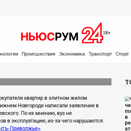
нологии
Происшествия
Экономика
Транспорт
Спорт
ожаловались в прокуратуру
Т
окупатели квартир в элитном жилом
 Нижнем Новгороде написали заявление в
евского. По их мнению, вуз не
в в эксплуатацию, из-за чего нарушаются
нтъ-Приволжье»
.