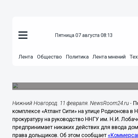
пятница 07 августа 08:13
Городовой
11.02.2021
15:03
Лента
Общество
Политика
Лента мнений
Тех
Дольщики ЖК «Атлант Сити» п
на бездействие ННГУ
ВУЗ затягивает ввод домов в эксплуатацию.
Нижний Новгород. 11 февраля. NewsRoom24.ru -
П
комплексе «Атлант Сити» на улице Родионова в
прокуратуру на руководство ННГУ им. Н.И. Лобач
предпринимает никаких действих для ввода домо
права дольщиков. Об этом сообщает
«Коммерса