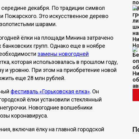
в середине декабря. По традиции символ
и Пожарского. Это искусственное дерево
 золотистыми шарами.
огодней ёлки на площади Минина затрачено
х банковских групп. Однако еще в ноябре
 необходимости
замены новогодней
етка, которая использовалась в прошлом году,
ву и уровню. При этом на приобретение новой
ожить еще 28 млн рублей.
нный
фестиваль «Горьковская елка»
. Он
й городской ёлки установили стеклянный
Снегурочки. Новогодние волшебники
розы коронавируса.
П
ния, включая ёлку на главной городской