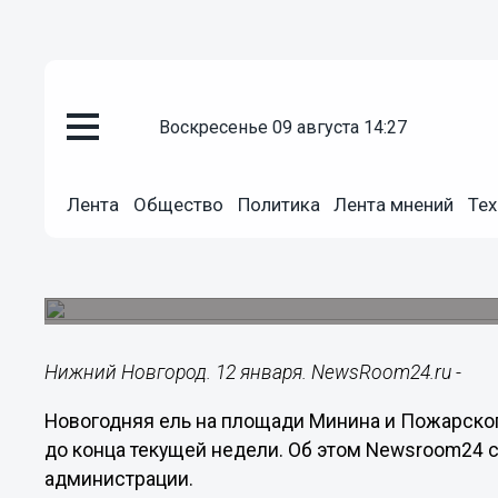
воскресенье 09 августа 14:27
Городовой
12.01.2021
15:35
Лента
Общество
Политика
Лента мнений
Тех
Главная ёлка в Нижнем Новгор
недели
На площади Минина начали демонтировать нов
Нижний Новгород. 12 января. NewsRoom24.ru -
Новогодняя ель на площади Минина и Пожарско
до конца текущей недели. Об этом Newsroom24 
администрации.