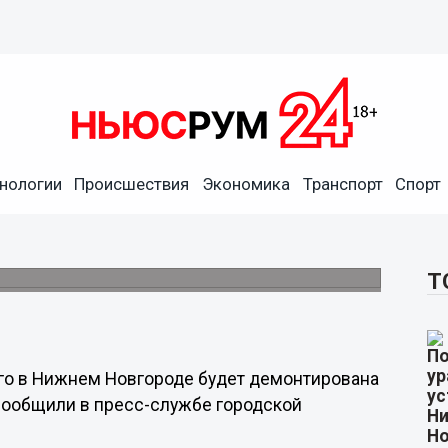
нологии
Происшествия
Экономика
Транспорт
Спорт
оде простоит до конца
огодние украшения.
Т
го в Нижнем Новгороде будет демонтирована
сообщили в пресс-службе городской