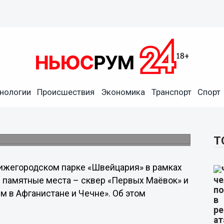
нологии
Происшествия
Экономика
Транспорт
Спорт
мориальный комплекс
й «Швейцарии»
ое освещение.
Т
ижегородском парке «Швейцария» в рамках
 памятные места – сквер «Первых Маёвок» и
 в Афганистане и Чечне». Об этом