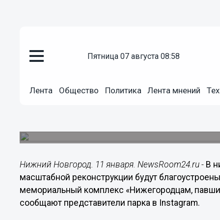
пятница 07 августа 08:58
Городовой
11.01.2021
12:57
Лента
Общество
Политика
Лента мнений
Тех
Сквер «Первых Маёвок» и ме
реставрируют в нижегородско
Там заменят покрытие и установят архитектурн
Нижний Новгород. 11 января. NewsRoom24.ru -
В н
масштабной реконструкции будут благоустроены
мемориальный комплекс «Нижегородцам, павшим
сообщают представители парка в Instagram.