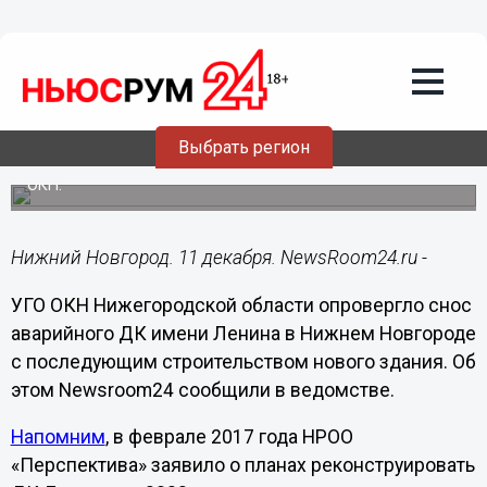
Городовой
11.12.2020
17:31
Нижегородский ДК имени Ленина не
отправят под снос
Выбрать регион
Градозащитники против появления новостроя вместо
ОКН.
Нижний Новгород. 11 декабря. NewsRoom24.ru -
УГО ОКН Нижегородской области опровергло снос
аварийного ДК имени Ленина в Нижнем Новгороде
с последующим строительством нового здания. Об
этом Newsroom24 сообщили в ведомстве.
Напомним
, в феврале 2017 года НРОО
«Перспектива» заявило о планах реконструировать