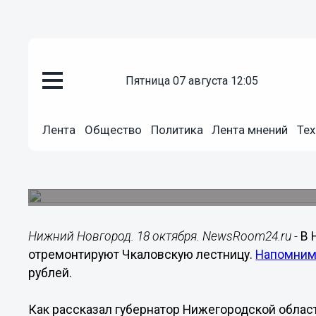
пятница 07 августа 12:05
Городовой
18.10.2020
15:00
Лента
Общество
Политика
Лента мнений
Тех
Стало известно, какой станет 
благоустройства
Подробности раскрыл губернатор Глеб Никитин.
Нижний Новгород. 18 октября. NewsRoom24.ru -
В 
отремонтируют Чкаловскую лестницу.
Напомни
рублей.
Как рассказал губернатор Нижегородской области