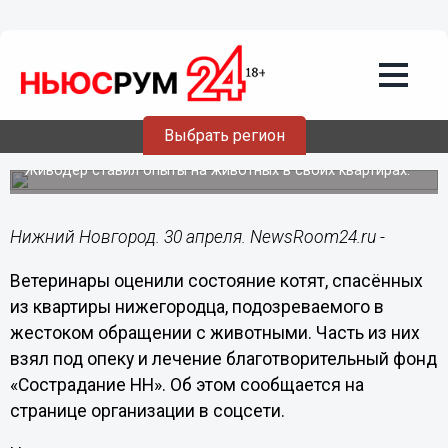
Фауна
30.04.2025
14:10
Ветеринары оценили состояние
выживших котят из квартиры
Выбрать регион
нижегородца в шинели
Живодер ставил опыты на животных в своих квартирах.
Нижний Новгород. 30 апреля. NewsRoom24.ru -
Ветеринары оценили состояние котят, спасённых
из квартиры нижегородца, подозреваемого в
жестоком обращении с животными. Часть из них
взял под опеку и лечение благотворительный фонд
«Сострадание НН». Об этом сообщается на
странице организации в соцсети.