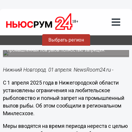
Фауна
01.04.2025
16:51
Ограничения для рыбаков ввели в
Выбрать регион
Нижегородской области
Промышленный лов рыбы полностью запрещен.
Нижний Новгород. 01 апреля. NewsRoom24.ru -
С 1 апреля 2025 года в Нижегородской области
установлены ограничения на любительское
рыболовство и полный запрет на промышленный
вылов рыбы. Об этом сообщили в региональном
Минлесхозе.
Меры вводятся на время периода нереста с целью