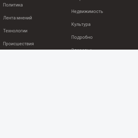
Политика
Недвижимость
Лента мнений
Культура
Технологии
Подробно
Происшествия
Здоровье
Экономика
ПОДПИСКА
Подпишись на рассылку NEWSROOM24
и будь
в курсе новостей в своём городе:
Подписаться
© 2012 - 2025 ООО "Ньюсрум" (ИА Newsroom24 (Ньюсрум24).
Учредитель — ООО "Ньюсрум"