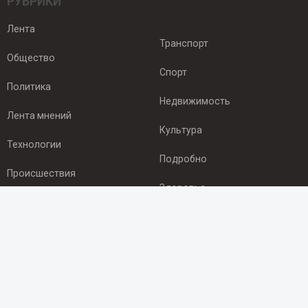
РУБРИКИ
Лента
Транспорт
Общество
Спорт
Политика
Недвижимость
Лента мнений
Культура
Технологии
Подробно
Происшествия
Здоровье
Экономика
ПОДПИСКА
Подпишись на рассылку NEWSROOM24
и будь
в курсе новостей в своём городе: