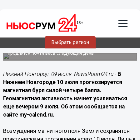
Подробно
09.07.2026
10:20
Магнитная буря мощностью четыре
балла накроет Нижний Новгород
Выбрать регион
Геомагнитные возмущения начнутся вечером 9 июля и
продлятся почти весь следующий день
Нижний Новгород. 09 июля. NewsRoom24.ru -
В
Нижнем Новгороде 10 июля прогнозируется
магнитная буря силой четыре балла.
Геомагнитная активность начнет усиливаться
еще вечером 9 июля. Об этом сообщается на
сайте my-calend.ru.
Возмущения магнитного поля Земли сохранятся
практически на протяжении всего 10 июля. Лишь к