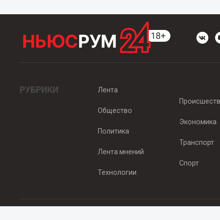
РУБРИКИ
Лента
Происшест
Общество
Экономика
Политика
Транспорт
Лента мнений
Спорт
Технологии
© 2012 - 2025 ООО "Ньюсрум" (ИА Newsroom24 (Ньюсрум24). Учр
Свидетельство о регистрации СМИ ИА № ФС 77 - 45920 от 22.07.