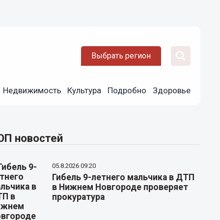
Выбрать регион
Недвижимость
Культура
Подробно
Здоровье
ОП новостей
05.8.2026 09:20
Гибель 9-летнего мальчика в ДТП
в Нижнем Новгороде проверяет
прокуратура