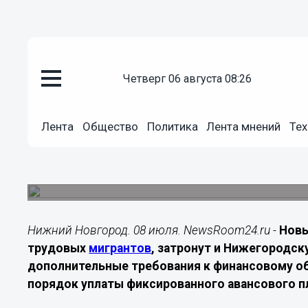
Подробно
четверг 06 августа 08:26
08.07.2026
18:25
В Нижегородской области изме
Лента
Общество
Политика
Лента мнений
Тех
мигрантов
Госдума приняла два закона, которые ужесточа
могут повлиять на региональный рынок труда.
Нижний Новгород. 08 июля. NewsRoom24.ru -
Новы
трудовых
мигрантов
, затронут и Нижегородс
дополнительные требования к финансовому о
порядок уплаты фиксированного авансового 