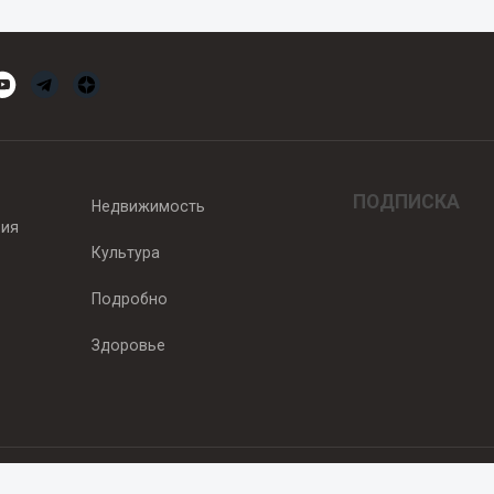
ПОДПИСКА
Недвижимость
вия
Культура
Подробно
Здоровье
едитель — ООО "Ньюсрум"
2011г. выдано Федеральной службой по надзору в сфере связи, информа