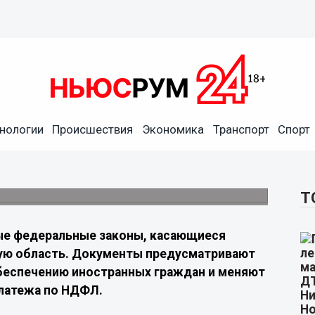
нятся правила для трудовых
нологии
Происшествия
Экономика
Транспорт
Спорт
ют требования к иностранным работникам и
Т
е федеральные законы, касающиеся
кую область. Документы предусматривают
беспечению иностранных граждан и меняют
платежа по НДФЛ.