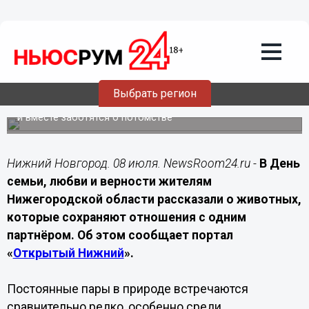
Подробно
08.07.2026
14:00
Нижегородцам рассказали, какие
животные создают пары на всю жизнь
Выбрать регион
В День семьи, любви и верности жителям региона
рассказали о животных, которые создают крепкие пары
и вместе заботятся о потомстве
Нижний Новгород. 08 июля. NewsRoom24.ru -
В День
семьи, любви и верности жителям
Нижегородской области рассказали о животных,
которые сохраняют отношения с одним
партнёром. Об этом сообщает портал
«
Открытый Нижний
».
Постоянные пары в природе встречаются
сравнительно редко, особенно среди