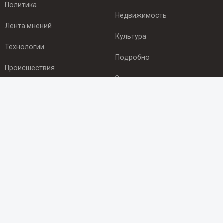
Политика
Недвижимость
Лента мнений
Культура
Технологии
Подробно
Происшествия
Здоровье
Экономика
ПОДПИСКА
Подпишись на рассылку NEWSROOM24
и будь
в курсе новостей в своём городе:
Подписаться
© 2012 - 2025 ООО "Ньюсрум" (ИА Newsroom24 (Ньюсрум24).
Учредитель — ООО "Ньюсрум"