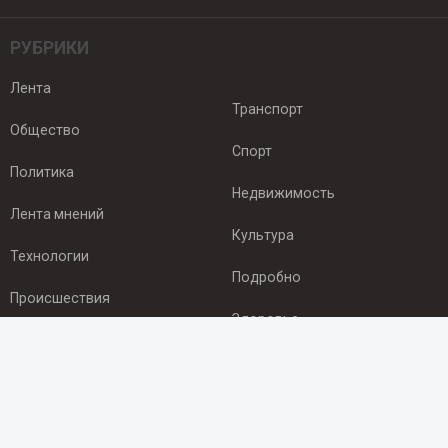
РУБРИКИ
Лента
Транспорт
Общество
Спорт
Политика
Недвижимость
Лента мнений
Культура
Технологии
Подробно
Происшествия
Здоровье
Экономика
ПОДПИСКА
Подпишись на рассылку NEWSROOM24
и будь
в курсе новостей в своём городе: