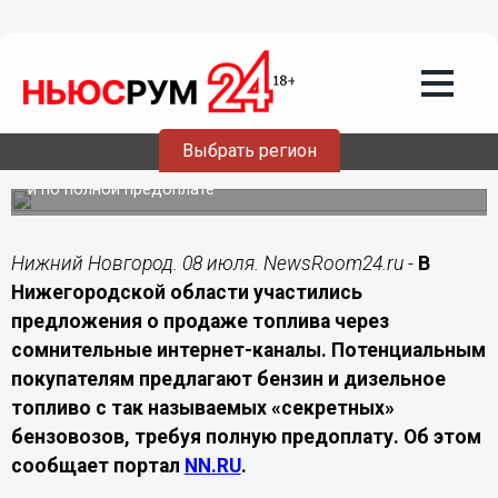
Подробно
08.07.2026
11:00
В Нижегородской области выросло
число нелегальных продавцов топлива
Выбрать регион
На фоне дефицита в регионе стали чаще появляться
предложения о продаже бензина через закрытые каналы
и по полной предоплате
Нижний Новгород. 08 июля. NewsRoom24.ru -
В
Нижегородской области участились
предложения о продаже топлива через
сомнительные интернет-каналы. Потенциальным
покупателям предлагают бензин и дизельное
топливо с так называемых «секретных»
бензовозов, требуя полную предоплату. Об этом
сообщает портал
NN.RU
.