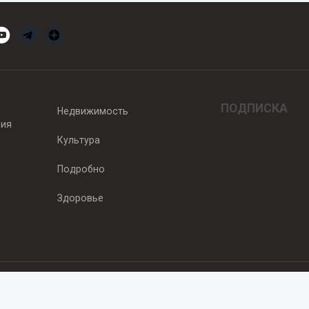
ПОДПИСКА
Недвижимость
вия
Культура
Подробно
Здоровье
едитель — ООО "Ньюсрум"
2011г. выдано Федеральной службой по надзору в сфере связи, информа
од, ул. Пискунова. 59, п.14, оф. 606