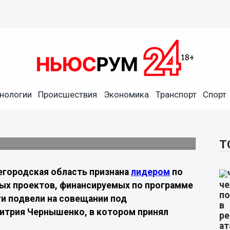
 лидером по развитию
нологии
Происшествия
Экономика
Транспорт
Спорт
ии проектов в рамках программы льготного
Т
городская область признана
лидером
по
ных проектов, финансируемых по программе
ги подвели на совещании под
итрия Чернышенко, в котором принял