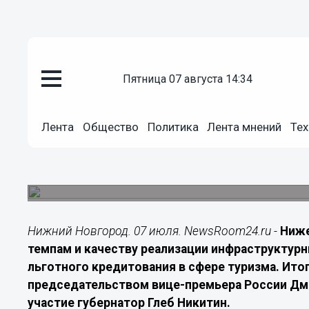
Подробно
пятница 07 августа 14:34
07.07.2026
20:00
Нижегородская область стала
Лента
Общество
Политика
Лента мнений
Тех
туринфраструктуры
Регион признали одним из лучших по реализац
кредитования для туристической отрасли.
Нижний Новгород. 07 июля. NewsRoom24.ru -
Ниже
темпам и качеству реализации инфраструктур
льготного кредитования в сфере туризма. Ито
председательством вице-премьера России Дм
участие губернатор Глеб Никитин.