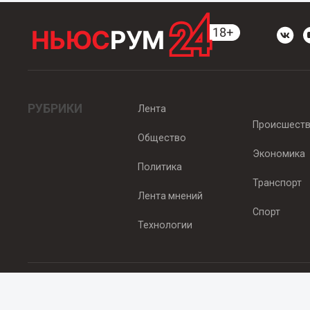
РУБРИКИ
Лента
Происшест
Общество
Экономика
Политика
Транспорт
Лента мнений
Спорт
Технологии
© 2012 - 2025 ООО "Ньюсрум" (ИА Newsroom24 (Ньюсрум24). Учр
Свидетельство о регистрации СМИ ИА № ФС 77 - 45920 от 22.07.
Главный редактор Эмилия Ткаченко. Адрес редакции: Нижний Новгор
Телефон: +79965565378, E-mail:
sales@newsroom24.ru