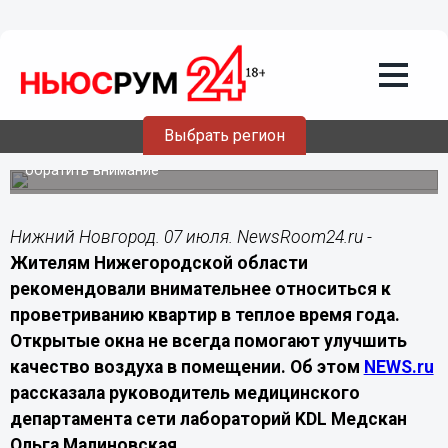
Подробно
07.07.2026
18:00
Нижегородцам посоветовали не
проветривать квартиру без фильтра
Выбрать регион
Специалист рассказала, как снизить попадание вредных
частиц в помещение и на какие симптомы стоит
обратить внимание
Нижний Новгород. 07 июля. NewsRoom24.ru -
Жителям Нижегородской области
рекомендовали внимательнее относиться к
проветриванию квартир в теплое время года.
Открытые окна не всегда помогают улучшить
качество воздуха в помещении. Об этом
NEWS.ru
рассказала руководитель медицинского
департамента сети лабораторий KDL Медскан
Ольга Малиновская.