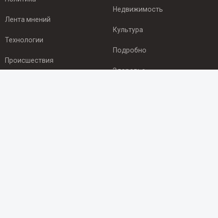
Недвижимость
Лента мнений
Культура
Технологии
Подробно
Происшествия
Здоровье
Экономика
ПОДПИСКА
Подпишись на рассылку NEWSROOM24
и будь
в курсе новостей в своём городе:
Подписаться
© 2012 - 2025 ООО "Ньюсрум" (ИА Newsroom24 (Ньюсрум24).
Учредитель — ООО "Ньюсрум"
Свидетельство о регистрации СМИ ИА № ФС 77 - 45920 от 22.07.2011г.