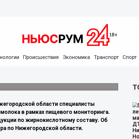
вили молоко с признаками
нологии
Происшествия
Экономика
Транспорт
Спорт
ствие жирнокислотного состава,
вания
Т
жегородской области специалисты
 молока в рамках пищевого мониторинга.
укции по жирнокислотному составу. Об
ра по Нижегородской области.