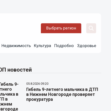
Выбрать регион
Недвижимость
Культура
Подробно
Здоровье
ОП новостей
05.8.2026 09:20
Гибель 9-летнего мальчика в ДТП
в Нижнем Новгороде проверяет
прокуратура