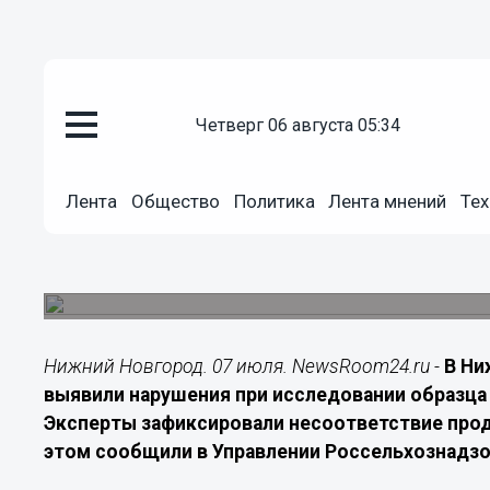
Подробно
четверг 06 августа 05:34
07.07.2026
12:00
В Нижегородской области выя
Лента
Общество
Политика
Лента мнений
Тех
возможной фальсификации
Лабораторные исследования выявили несоответ
материалы переданы для дальнейшего реагиро
Нижний Новгород. 07 июля. NewsRoom24.ru -
В Ни
выявили нарушения при исследовании образца
Эксперты зафиксировали несоответствие прод
этом сообщили в Управлении Россельхознадзо