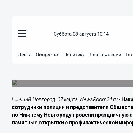
Подробно
суббота 08 августа 10:14
07.03.2026
09:00
Полицейские поздравили нижег
Лента
Общество
Политика
Лента мнений
Тех
открытками
Сотрудники МВД и представители Общественно
центре Нижнего Новгорода.
Нижний Новгород. 07 марта. NewsRoom24.ru -
Нак
сотрудники полиции и представители Обществ
по Нижнему Новгороду провели праздничную 
памятные открытки с профилактической инфо