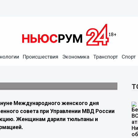
ородок с 8 Марта цветами и
нологии
Происшествия
Экономика
Транспорт
Спорт
го совета провели праздничную акцию в
Т
ануне Международного женского дня
енного совета при Управлении МВД России
акцию. Женщинам дарили тюльпаны и
рмацией.