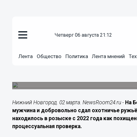
четверг 06 августа 21:12
Подробно
02.03.2026
13:00
Лента
Общество
Политика
Лента мнений
Тех
На Бору ружьё из розыска доб
35-летний местный житель сдал оружие, которо
факту проводится проверка.
Нижний Новгород. 02 марта. NewsRoom24.ru -
На Б
мужчина и добровольно сдал охотничье ружьё.
находилось в розыске с 2022 года как похище
процессуальная проверка.