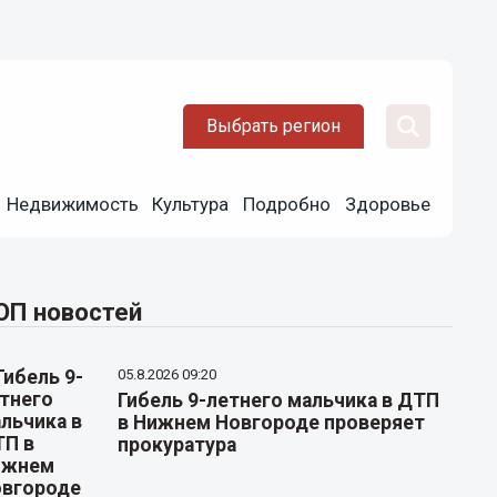
Выбрать регион
Недвижимость
Культура
Подробно
Здоровье
ОП новостей
05.8.2026 09:20
Гибель 9-летнего мальчика в ДТП
в Нижнем Новгороде проверяет
прокуратура