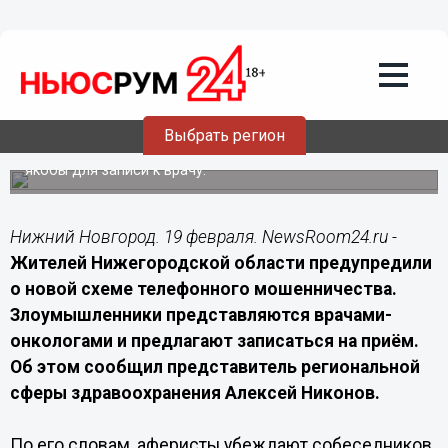
Подробно
19.02.2026
20:00
Нижегородцев обманывают под видом
врачей-онкологов
Выбрать регион
Злоумышленники просят сообщить пароли и данные карт
якобы для записи к врачу.
Нижний Новгород. 19 февраля. NewsRoom24.ru -
Жителей Нижегородской области предупредили
о новой схеме телефонного мошенничества.
Злоумышленники представляются врачами-
онкологами и предлагают записаться на приём.
Об этом сообщил представитель региональной
сферы здравоохранения Алексей Никонов.
По его словам, аферисты убеждают собеседников,