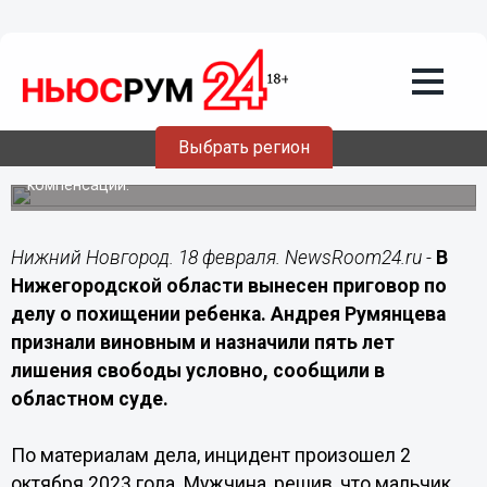
Подробно
18.02.2026
16:45
Нижегородца приговорили к 5 годам
условно за похищение ребенка
Выбрать регион
Суд признал Андрея Румянцева виновным в похищении
несовершеннолетнего и взыскал 300 тысяч рублей
компенсации.
Нижний Новгород. 18 февраля. NewsRoom24.ru -
В
Нижегородской области вынесен приговор по
делу о похищении ребенка. Андрея Румянцева
признали виновным и назначили пять лет
лишения свободы условно, сообщили в
областном суде.
По материалам дела, инцидент произошел 2
октября 2023 года. Мужчина, решив, что мальчик