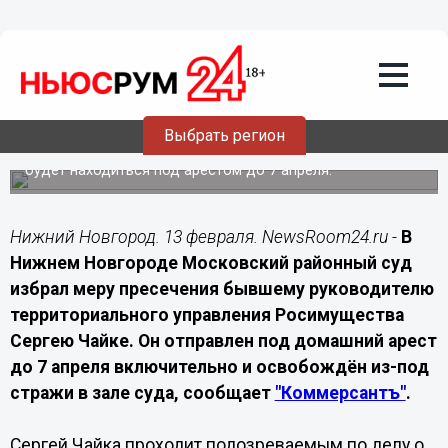
Подробно
13.02.2026
17:40
В Нижнем экс-главу Росимущества
Чайку отправили под домашний арест
Выбрать регион
Подозреваемый по делу о превышении полномочий
будет находиться под арестом до 7 апреля.
Нижний Новгород. 13 февраля. NewsRoom24.ru -
В
Нижнем Новгороде Московский районный суд
избрал меру пресечения бывшему руководителю
территориального управления Росимущества
Сергею Чайке. Он отправлен под домашний арест
до 7 апреля включительно и освобождён из-под
стражи в зале суда, сообщает
"Коммерсантъ"
.
Сергей Чайка проходит подозреваемым по делу о