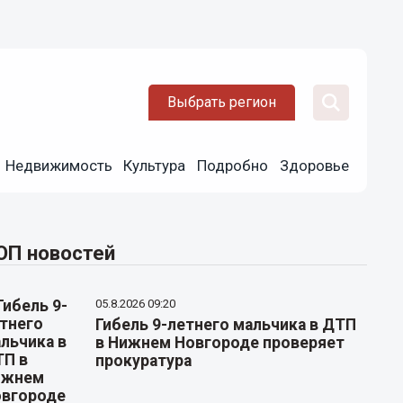
Выбрать регион
Недвижимость
Культура
Подробно
Здоровье
ОП новостей
05.8.2026 09:20
Гибель 9-летнего мальчика в ДТП
в Нижнем Новгороде проверяет
прокуратура