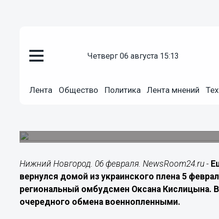
четверг 06 августа 15:13
Подробно
06.02.2026
08:20
Лента
Общество
Политика
Лента мнений
Тех
Из украинского плена вернулс
Нижегородской области
Освобождение состоялось 5 февраля в рамках
Нижний Новгород. 06 февраля. NewsRoom24.ru -
Е
вернулся домой из украинского плена 5 феврал
региональный омбудсмен Оксана Кислицына. 
очередного обмена военнопленными.