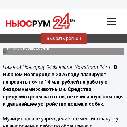
Подробно
04.02.2026
11:30
Почти 14 млн рублей направят в
Нижнем Новгороде на помощь
бездомным животным
Выбрать регион
Деньги пойдут на отлов, лечение, содержание в приютах
и поиск новых хозяев.
Нижний Новгород. 04 февраля. NewsRoom24.ru -
В
Нижнем Новгороде в 2026 году планируют
направить почти 14 млн рублей на работу с
бездомными животными. Средства
предусмотрены на отлов, ветеринарную помощь
и дальнейшее устройство кошек и собак.
Муниципальное учреждение разместило закупку
на выполнение работ по обращению с