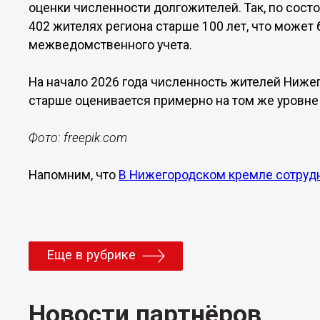
оценки численности долгожителей. Так, по сост
402 жителях региона старше 100 лет, что може
межведомственного учета.
На начало 2026 года численность жителей Нижег
старше оценивается примерно на том же уровне 
Фото: freepik.com
Напомним, что
В Нижегородском кремле сотрудн
Еще в рубрике
Новости партнёров