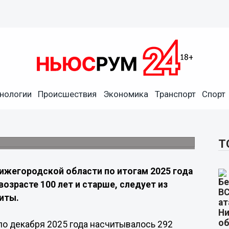
нологии
Происшествия
Экономика
Транспорт
Спорт
итали около 300 жителей
о 292 человека в возрасте 100 лет и старше
Т
ижегородской области по итогам 2025 года
озрасте 100 лет и старше, следует из
иты.
ло декабря 2025 года насчитывалось 292