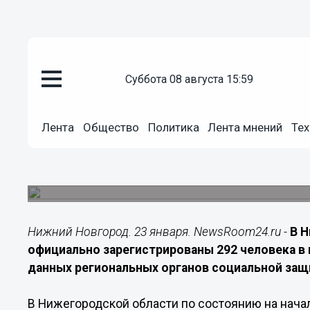
суббота 08 августа 15:59
Подробно
23.01.2026
18:00
Лента
Общество
Политика
Лента мнений
Тех
В Нижегородской области насч
старше 100 лет
По итогам 2025 года в регионе зарегистрирован
Нижний Новгород. 23 января. NewsRoom24.ru -
В Н
официально зарегистрированы 292 человека в в
данных региональных органов социальной защ
В Нижегородской области по состоянию на нача