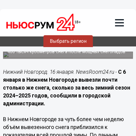
Подробно
16.01.2026
18:00
В Нижнем Новгороде за неделю
вывезли почти весь объём снега
прошлой зимы
Выбрать регион
С начала января коммунальные службы убрали более
400 тысяч кубометров снега после мощных снегопадов
Нижний Новгород. 16 января. NewsRoom24.ru -
С 6
января в Нижнем Новгороде вывезли почти
столько же снега, сколько за весь зимний сезон
2024–2025 годов, сообщили в городской
администрации.
В Нижнем Новгороде за чуть более чем неделю
объём вывезенного снега приблизился к
показателям всей прошлой зимы. По данным