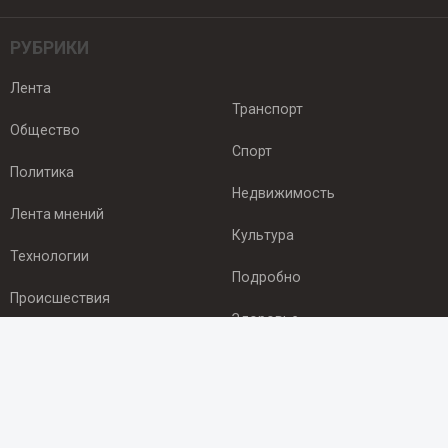
РУБРИКИ
Лента
Транспорт
Общество
Спорт
Политика
Недвижимость
Лента мнений
Культура
Технологии
Подробно
Происшествия
Здоровье
Экономика
ПОДПИСКА
Подпишись на рассылку NEWSROOM24
и будь
в курсе новостей в своём городе: