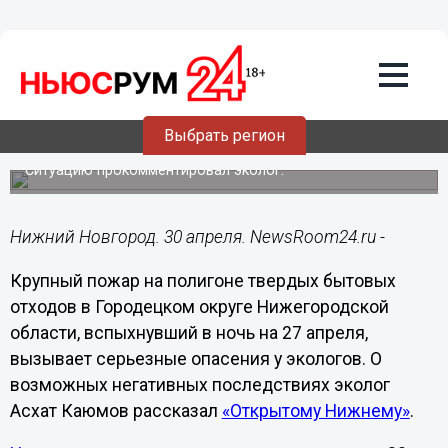
Подробно
30.04.2025
15:55
Онкозаболевания могут угрожать
нижегородцам из-за горящего
Выбрать регион
полигона ТБО
Ситуацию прокомментировал эколог.
Нижний Новгород. 30 апреля. NewsRoom24.ru -
Крупный пожар на полигоне твердых бытовых
отходов в Городецком округе Нижегородской
области, вспыхнувший в ночь на 27 апреля,
вызывает серьезные опасения у экологов. О
возможных негативных последствиях эколог
Асхат Каюмов рассказал
«Открытому Нижнему»
.