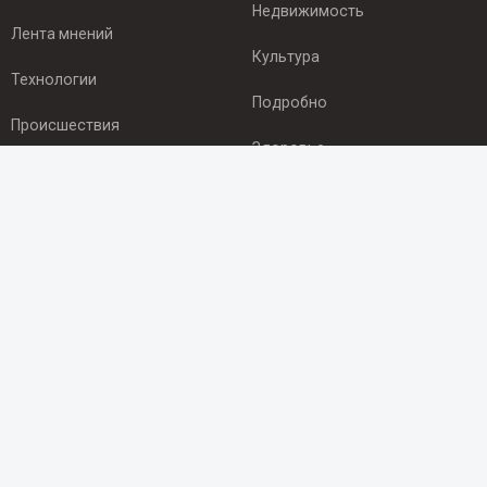
Недвижимость
Лента мнений
Культура
Технологии
Подробно
Происшествия
Здоровье
Экономика
ПОДПИСКА
Подпишись на рассылку NEWSROOM24
и будь
в курсе новостей в своём городе:
Подписаться
© 2012 - 2025 ООО "Ньюсрум" (ИА Newsroom24 (Ньюсрум24).
Учредитель — ООО "Ньюсрум"
Свидетельство о регистрации СМИ ИА № ФС 77 - 45920 от 22.07.2011г.