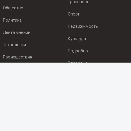
Транспорт
Общество
Спорт
Политика
Недвижимость
Лента мнений
Культура
Технологии
Подробно
Происшествия
Здоровье
Экономика
ПОДПИСКА
Подпишись на рассылку NEWSROOM24
и будь
в курсе новостей в своём городе:
Подписаться