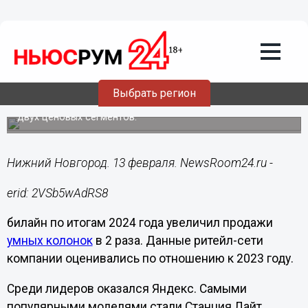
Подробно
13.02.2025
09:15
билайн: продажи умных колонок в 2024
году взлетели в 2 раза
Выбрать регион
Наиболее востребованными оказались умные колонки
двух ценовых сегментов.
Нижний Новгород. 13 февраля. NewsRoom24.ru -
erid: 2VSb5wAdRS8
билайн по итогам 2024 года увеличил продажи
умных колонок
в 2 раза. Данные ритейл-сети
компании оценивались по отношению к 2023 году.
Среди лидеров оказался Яндекс. Самыми
популярными моделями стали Станция Лайт