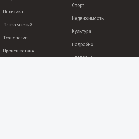
Спорт
Политика
Недвижимость
Лента мнений
Культура
Технологии
Подробно
Происшествия
Здоровье
Экономика
ПОДПИСКА
Подпишись на рассылку NEWSROOM24
и будь
в курсе новостей в своём городе:
Подписаться