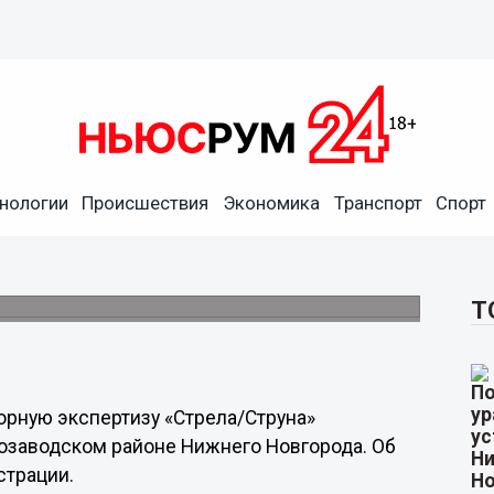
нологии
Происшествия
Экономика
Транспорт
Спорт
ную прочность
ка
енную работоспособность.
Т
рную экспертизу «Стрела/Струна»
озаводском районе Нижнего Новгорода. Об
страции.