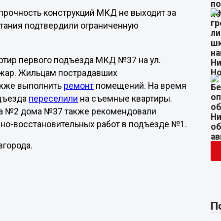
 прочность конструкций МКД не выходит за
тания подтвердили ограниченную
вартир первого подъезда МКД №37 на ул.
ожар. Жильцам пострадавших
акже выполнить
ремонт
помещений. На время
одъезда
переселили
на съемные квартиры.
да №2 дома №37 также рекомендовали
йно-восстановительных работ в подъезде №1.
вгорода.
П