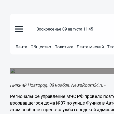
воскресенье 09 августа 11:45
Подробно
08.11.2024
11:37
Лента
Общество
Политика
Лента мнений
Тех
Экспертиза показала норматив
нижегородского дома на Фучи
Пострадавшее от взрыва здание имеет огранич
Нижний Новгород. 08 ноября. NewsRoom24.ru -
Региональное управление МЧС РФ провело повто
взорвавшегося дома №37 по улице Фучика в Авт
этом сообщает пресс-служба городской админи