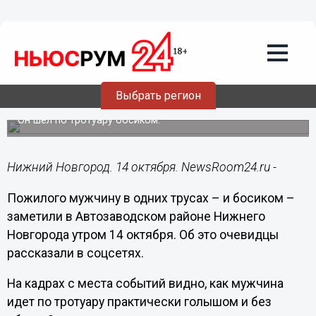
Подробно
14.10.2024
10:35
Мужчину в одних трусах сняли на
Выбрать регион
улице в Нижнем Новгороде
Он шел по тротуару босиком.
Нижний Новгород. 14 октября. NewsRoom24.ru -
Пожилого мужчину в одних трусах – и босиком –
заметили в Автозаводском районе Нижнего
Новгорода утром 14 октября. Об это очевидцы
рассказали в соцсетях.
На кадрах с места событий видно, как мужчина
идет по тротуару практически голышом и без