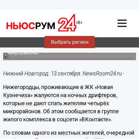
Подробно
13.09.2024
16:19
Ночные дрифтеры мешают спать
жителям крупного ЖК в Нижнем
Новгороде
Выбрать регион
Шум мотора и визги шин слышны в нескольких
микрорайонах.
Нижний Новгород. 13 сентября. NewsRoom24.ru -
Нижегородцы, проживающие в ЖК «Новая
Кузнечиха» жалуются на ночных дрифтеров,
которые не дают спать жителям четырёх
микрорайонов. Об этом сообщается в группе
жилого комплекса в соцсети «ВКонтакте».
По словам одного из местных жителей, очередной