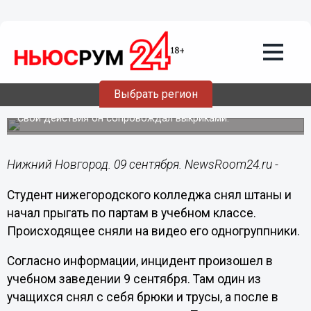
Подробно
09.09.2024
16:54
Прыгавшего по партам без штанов
студента сняли в нижегородском
Выбрать регион
колледже
Свои действия он сопровождал выкриками.
Нижний Новгород. 09 сентября. NewsRoom24.ru -
Студент нижегородского колледжа снял штаны и
начал прыгать по партам в учебном классе.
Происходящее сняли на видео его одногруппники.
Согласно информации, инцидент произошел в
учебном заведении 9 сентября. Там один из
учащихся снял с себя брюки и трусы, а после в