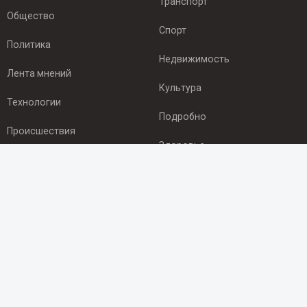
Транспорт
Общество
Спорт
Политика
Недвижимость
Лента мнений
Культура
Технологии
Подробно
Происшествия
Здоровье
Экономика
ПОДПИСКА
Подпишись на рассылку NEWSROOM24
и будь
в курсе новостей в своём городе:
Подписаться