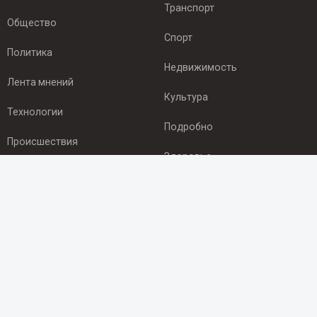
Транспорт
Общество
Спорт
Политика
Недвижимость
Лента мнений
Культура
Технологии
Подробно
Происшествия
Здоровье
Экономика
ПОДПИСКА
Подпишись на рассылку NEWSROOM24
и будь
в курсе новостей в своём городе:
Подписаться