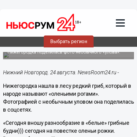
Подробно
24.08.2024
15:01
Редкий гриб «Оленьи рога»
Выбрать регион
обнаружили в Нижегородской области
Нижегородка поделилась фото необычного «улова».
Нижний Новгород. 24 августа. NewsRoom24.ru -
Нижегородка нашла в лесу редкий гриб, который в
народе называют «оленьими рогами».
Фотографией с необычным уловом она поделилась
в соцсетях.
«Сегодня вношу разнообразие в «белые» грибные
будни))) сегодня на повестке оленьи рожки.