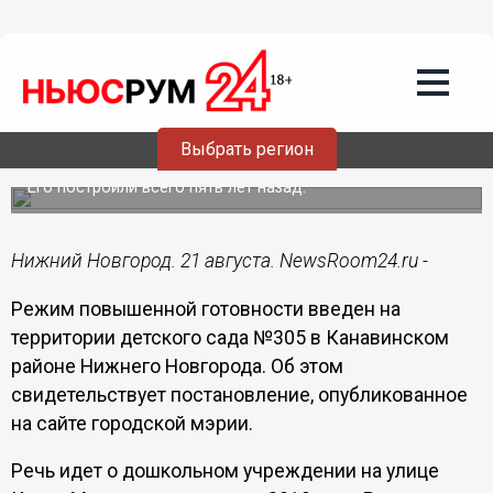
Подробно
21.08.2024
14:02
Особый режим ввели на территории
Выбрать регион
детсада в Нижнем Новгороде
Его построили всего пять лет назад.
Нижний Новгород. 21 августа. NewsRoom24.ru -
Режим повышенной готовности введен на
территории детского сада №305 в Канавинском
районе Нижнего Новгорода. Об этом
свидетельствует постановление, опубликованное
на сайте городской мэрии.
Речь идет о дошкольном учреждении на улице