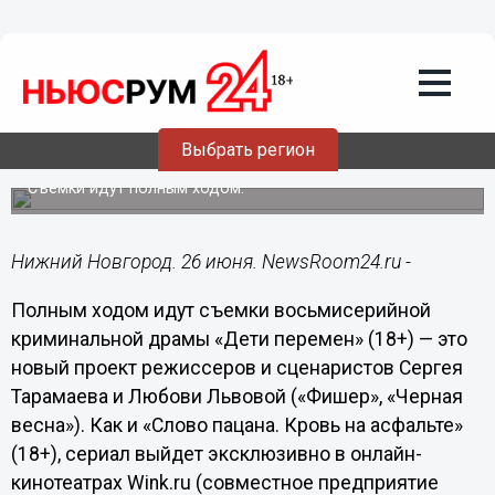
Подробно
26.06.2024
12:09
«Дети перемен» — семейная сага о
девяностых с черным юмором выйдет
Выбрать регион
на Wink.ru и START
Съемки идут полным ходом.
Нижний Новгород. 26 июня. NewsRoom24.ru -
Полным ходом идут съемки восьмисерийной
криминальной драмы «Дети перемен» (18+) — это
новый проект режиссеров и сценаристов Сергея
Тарамаева и Любови Львовой («Фишер», «Черная
весна»). Как и «Слово пацана. Кровь на асфальте»
(18+), сериал выйдет эксклюзивно в онлайн-
кинотеатрах Wink.ru (совместное предприятие