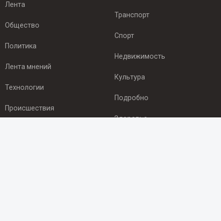
Лента
Транспорт
Общество
Спорт
Политика
Недвижимость
Лента мнений
Культура
Технологии
Подробно
Происшествия
Здоровье
Экономика
ПОДПИСКА
Подпишись на рассылку NEWSROOM24
и будь
в курсе новостей в своём городе:
Подписаться