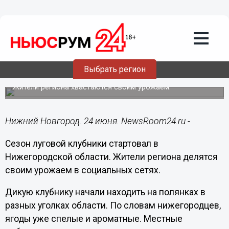
Подробно
24.06.2024
16:47
Луговую клубнику начали собирать в
Выбрать регион
Нижегородской области
Жители региона хвастаются своим урожаем.
Нижний Новгород. 24 июня. NewsRoom24.ru -
Сезон луговой клубники стартовал в
Нижегородской области. Жители региона делятся
своим урожаем в социальных сетях.
Дикую клубнику начали находить на полянках в
разных уголках области. По словам нижегородцев,
ягоды уже спелые и ароматные. Местные