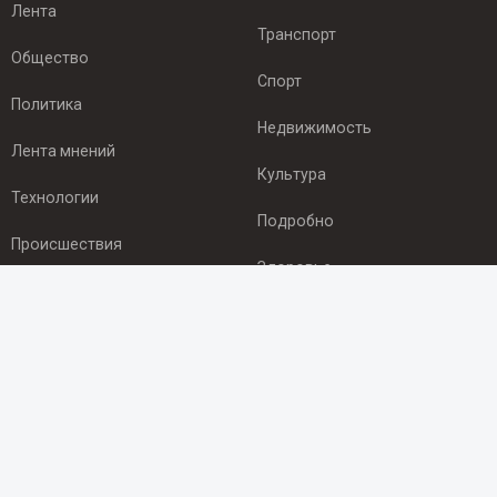
Лента
Транспорт
Общество
Спорт
Политика
Недвижимость
Лента мнений
Культура
Технологии
Подробно
Происшествия
Здоровье
Экономика
ПОДПИСКА
Подпишись на рассылку NEWSROOM24
и будь
в курсе новостей в своём городе:
Подписаться