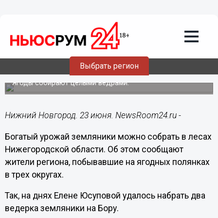
Подробно
23.06.2024
18:54
Нижегородцы хвастаются набранной в
Выбрать регион
трех округах лесной земляникой
Ягоды собирают целыми ведрами.
Нижний Новгород. 23 июня. NewsRoom24.ru -
Богатый урожай земляники можно собрать в лесах
Нижегородской области. Об этом сообщают
жители региона, побывавшие на ягодных полянках
в трех округах.
Так, на днях Елене Юсуповой удалось набрать два
ведерка земляники на Бору.