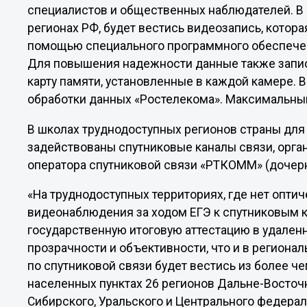
специалистов и общественных наблюдателей. В
регионах РФ, будет вестись видеозапись, котора
помощью специального программного обеспечен
Для повышения надежности данные также запис
карту памяти, установленные в каждой камере. 
обработки данных «Ростелекома». Максимальный 
В школах труднодоступных регионов страны дл
задействованы спутниковые каналы связи, орга
оператора спутниковой связи «РТКОММ» (дочер
«На труднодоступных территориях, где нет опти
видеонаблюдения за ходом ЕГЭ к спутниковым к
государственную итоговую аттестацию в удален
прозрачности и объективности, что и в регионал
по спутниковой связи будет вестись из более ч
населенных пунктах 26 регионов Дальне-Восточ
Сибирского, Уральского и Центрального федера