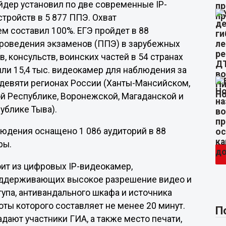
йдер установил по две современные IP-
тройств в 5 877 ППЭ. Охват
 составил 100%. ЕГЭ пройдет в 88
проведения экзаменов (ППЭ) в зарубежных
, консульств, воинских частей в 54 странах
или 15,4 тыс. видеокамер для наблюдения за
девяти регионах России (Ханты-Мансийском,
ой Республике, Воронежской, Магаданской и
ублике Тыва).
юдения оснащено 1 086 аудиторий в 88
ры.
ит из цифровых IP-видеокамер,
оддерживающих высокое разрешение видео и
тупа, антивандального шкафа и источника
ты которого составляет не менее 20 минут.
П
адают участники ГИА, а также место печати,