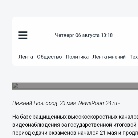
Подробно
четверг 06 августа 13:18
23.05.2024
17:31
Система видеонаблюдения «Ро
Лента
Общество
Политика
Лента мнений
Тех
готова к проведению государс
в 2024 году
Основной период сдачи экзаменов начался 21 ма
Нижний Новгород. 23 мая. NewsRoom24.ru -
На базе защищенных высокоскоростных каналов
видеонаблюдения за государственной итоговой 
период сдачи экзаменов начался 21 мая и продл