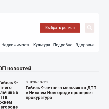
Выбрать регион
Недвижимость
Культура
Подробно
Здоровье
ОП новостей
05.8.2026 09:20
Гибель 9-летнего мальчика в ДТП
в Нижнем Новгороде проверяет
прокуратура