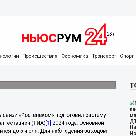
стелекома» полностью
нологии
Происшествия
Экономика
Транспорт
Спорт
твенной итоговой аттестации
я и продлится до 5 июля.
Т
 связи «Ростелеком» подготовил систему
аттестацией (ГИА)
[1]
2024 года. Основной
ится до 5 июля. Для наблюдения за ходом