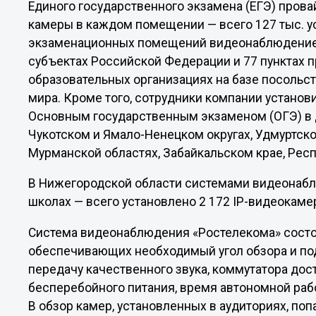
Единого государственного экзамена (ЕГЭ) прова
камеры в каждом помещении — всего 127 тыс. ус
экзаменационных помещений видеонаблюдением
субъектах Российской Федерации и 77 пунктах 
образовательных организациях на базе посольств
мира. Кроме того, сотрудники компании установ
Основным государственным экзаменом (ОГЭ) в 
Чукотском и Ямало-Ненецком округах, Удмуртск
Мурманской областях, Забайкальском крае, Респ
В Нижегородской области системами видеонабл
школах — всего установлено 2 172 IP-видеокаме
Система видеонаблюдения «Ростелекома» состо
обеспечивающих необходимый угол обзора и п
передачу качественного звука, коммутатора дос
бесперебойного питания, время автономной рабо
В обзор камер, установленных в аудиториях, поп