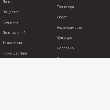
Лента
Транспорт
Общество
Спорт
Политика
Недвижимость
Лента мнений
Культура
Технологии
Подробно
Происшествия
Здоровье
Экономика
ПОДПИСКА
Подпишись на рассылку NEWSROOM24
и будь
в курсе новостей в своём городе:
Подписаться