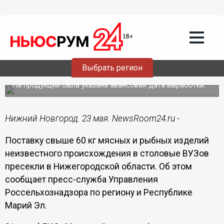
Подробно
23.05.2024
11:49
60 кг неизвестного мяса хотели
Выбрать регион
поставить в нижегородские ВУЗы
На продукции была указана авансовая дата выработки.
Нижний Новгород. 23 мая. NewsRoom24.ru -
Поставку свыше 60 кг мясных и рыбных изделий
неизвестного происхождения в столовые ВУЗов
пресекли в Нижегородской области. Об этом
сообщает пресс-служба Управления
Россельхознадзора по региону и Республике
Марий Эл.