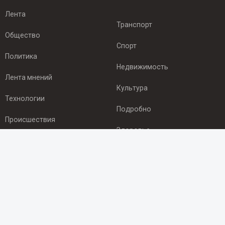
Лента
Транспорт
Общество
Спорт
Политика
Недвижимость
Лента мнений
Культура
Технологии
Подробно
Происшествия
Здоровье
Экономика
ПОДПИСКА
Подпишись на рассылку NEWSROOM24
и будь
в курсе новостей в своём городе: